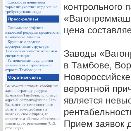
Сложность понимания
контрольного 
тормозит участие: когда знание
требует усилия входа
«Вагонреммаш»
Пресс-релизы
цена составляе
Социальные эффекты
налоговой реформы проявляются
в экономике Тамбова
Крупные и средние
корпоративные структуры
Заводы «Вагон
Тамбовской области: отрасли и
специализация
Региональные предприятия
в Тамбове, Во
химической и строительной
отрасли Тамбовщины
Новороссийске
Обратная связь
вероятной при
Вы можете оставить сообщение
администратору ресурса
Компании Тамбова
, используя
является невы
адрес
allcompany@list.ru
. Если
Вы заметили неточности или
рентабельност
хотите что-то добавить в
карточку своей фирмы, то
пишите нам об этом, обязательно
Прием заявок д
указав адрес размещения (URL
страницы).