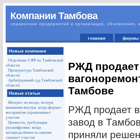
Компании Тамбова
справочник предприятий и организаций, объявления, 
главная
фирм
Новые компании
Отделение СФР по Тамбовской
РЖД продает
области
Прокуратура Тамбовской
вагоноремон
области
Арбитражный суд Тамбовской
области
Тамбове
Новые статьи
Интерес на входе, потеря
РЖД продает 
внимания внутри: когда формат
восприятия ограничивает
участие
завод в Тамб
Ценность, требующая
расшифровки: когда
приняли решен
неопределённость оценки
снижает участие