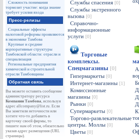
ох
Службы спасения
[0]
Сложность понимания
тормозит участие: когда знание
Службы экстренного
требует усилия входа
вызова
[0]
Пресс-релизы
Справочно-
информационные
Социальные эффекты
налоговой реформы проявляются
услуги
[0]
в экономике Тамбова
Крупные и средние
корпоративные структуры
Торговые
Тамбовской области: отрасли и
специализация
комплексы.
м
Региональные предприятия
Спецмагазины
[0]
А
химической и строительной
отрасли Тамбовщины
во
Гипермаркеты
[0]
Обратная связь
Б
Интернет-магазины
[1]
Д
Комиссионные
Вы можете оставить сообщение
администратору ресурса
магазины
[0]
Д
Компании Тамбова
, используя
Рынки
[0]
Д
адрес
allcompany@list.ru
. Если
Супермаркеты
[0]
К
Вы заметили неточности или
хотите что-то добавить в
то
Торгово-развлекательные
карточку своей фирмы, то
центры. Моллы
[0]
К
пишите нам об этом, обязательно
указав адрес размещения (URL
Оф
Цветы
[0]
страницы).