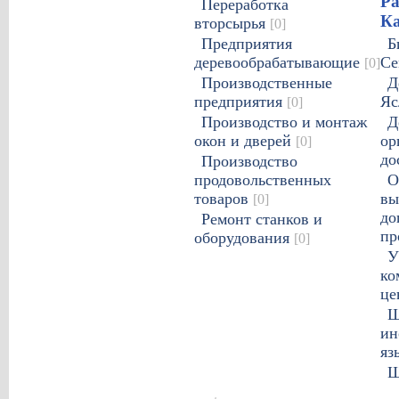
Ра
Переработка
К
вторсырья
[0]
Предприятия
Б
деревообрабатывающие
Се
[0]
Производственные
Д
предприятия
Я
[0]
Производство и монтаж
Д
окон и дверей
ор
[0]
до
Производство
продовольственных
О
товаров
вы
[0]
до
Ремонт станков и
пр
оборудования
[0]
У
ко
це
Ш
ин
яз
Ш