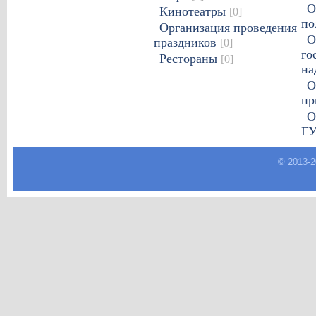
О
Кинотеатры
[0]
по
Организация проведения
О
праздников
[0]
го
Рестораны
[0]
на
О
пр
О
Г
© 2013-
2