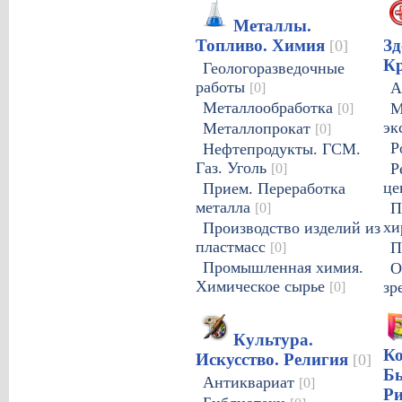
Металлы.
Топливо. Химия
Зд
[0]
К
Геологоразведочные
работы
[0]
А
Металлообработка
[0]
М
эк
Металлопрокат
[0]
Р
Нефтепродукты. ГСМ.
Газ. Уголь
[0]
Р
це
Прием. Переработка
металла
[0]
П
хи
Производство изделий из
пластмасс
[0]
П
Промышленная химия.
О
Химическое сырье
[0]
зр
Культура.
К
Искусство. Религия
[0]
Бы
Антиквариат
[0]
Р