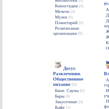
Библиотеки
[0]
ус
Киностудии
[0]
А
Мечети
[0]
Д
Музеи
[0]
Д
Планетарий
[0]
пе
Религиозные
организации
[0]
К
О
Досуг.
Развлечения.
В
Общественное
А
питание
[0]
го
Бани. Сауны
И
[0]
уч
Бары
[0]
П
Закусочные
[0]
ф
Кафе
[1]