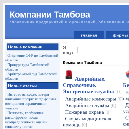
Компании Тамбова
справочник предприятий и организаций, объявления, 
главная
фирм
Новые компании
Я
ищу:
Отделение СФР по Тамбовской
области
Компании Тамбова
Прокуратура Тамбовской
области
Арбитражный суд Тамбовской
Аварийные.
области
Справочные.
Бе
Новые статьи
Экстренные службы
[0]
В
Интерес на входе, потеря
ох
Аварийные комиссары
[0]
внимания внутри: когда формат
восприятия ограничивает
Д
Аварийные службы
[0]
участие
ус
Пожарная охрана
[0]
Ценность, требующая
С
расшифровки: когда
Скорая медицинская
неопределённость оценки
си
помощь
[0]
снижает участие