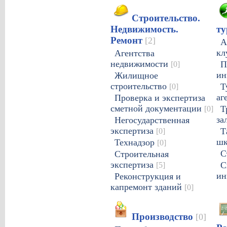
Строительство.
Недвижимость.
ту
Ремонт
[2]
А
кл
Агентства
недвижимости
[0]
П
ин
Жилищное
строительство
[0]
Т
аг
Проверка и экспертиза
сметной документации
[0]
Т
за
Негосударственная
экспертиза
[0]
Т
ш
Технадзор
[0]
С
Строительная
экспертиза
[5]
С
ин
Реконструкция и
капремонт зданий
[0]
Производство
[0]